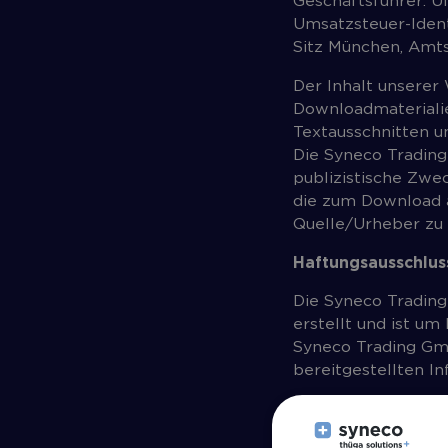
Geschäftsführer: U
Umsatzsteuer-Ident
Sitz München, Amt
Der Inhalt unserer 
Downloadmaterialie
Textausschnitten u
Die Syneco Tradin
publizistische Zwe
die zum Download a
Quelle/Urheber zu
Haftungsausschlus
Die Syneco Trading
erstellt und ist u
Syneco Trading Gm
bereitgestellten Inf
Die Syneco Trading
Änderungen oder E