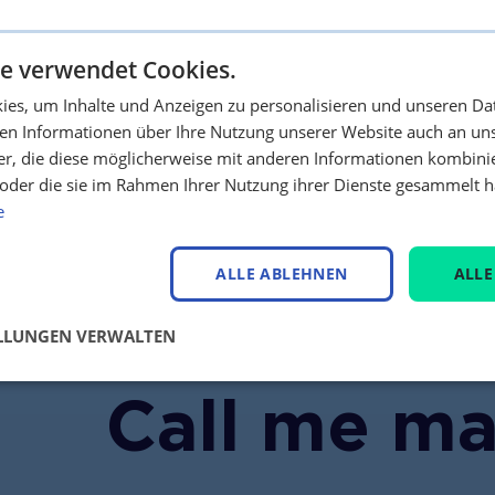
keinen Fall haftet die Syneco Trading GmbH für Schäden,
möglichkeiten oder Datenverluste im Zusammenhang mi
formationen bzw. der Erbringung von Dienstleistungen 
e verwendet Cookies.
nglich sind.
es, um Inhalte und Anzeigen zu personalisieren und unseren Da
ben Informationen über Ihre Nutzung unserer Website auch an u
er, die diese möglicherweise mit anderen Informationen kombinie
n oder die sie im Rahmen Ihrer Nutzung ihrer Dienste gesammelt 
e
ALLE ABLEHNEN
ALLE
ELLUNGEN VERWALTEN
Call me m