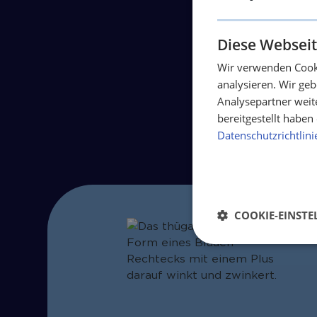
zu entfernen. Auf 
fehlende Nutzungs
Dokumenten oder In
Diese Webseit
dieser Website zugä
Wir verwenden Cooki
analysieren. Wir ge
Analysepartner weit
bereitgestellt habe
Datenschutzrichtlini
COOKIE-EINST