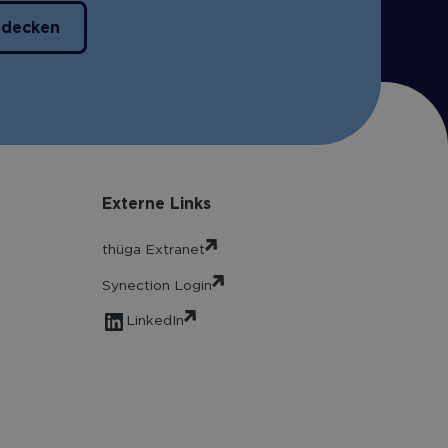
tdecken
Externe Links
thüga Extranet
Synection Login
LinkedIn