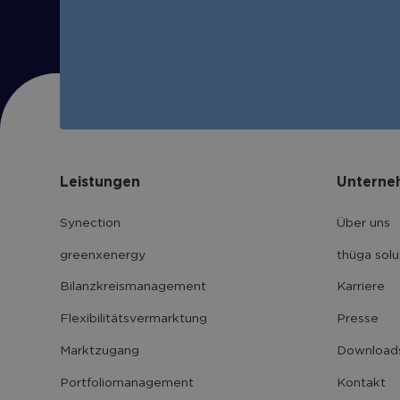
Leistungen
Unterne
Synection
Über uns
greenxenergy
thüga solu
Bilanzkreis­management
Karriere
Flexibilitäts­vermarktung
Presse
Marktzugang
Download
Portfolio­management
Kontakt