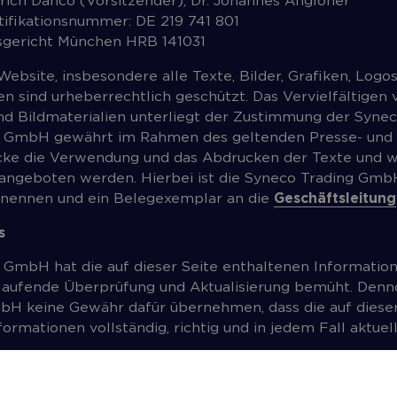
lrich Danco (Vorsitzender), Dr. Johannes Angloher
ifikationsnummer: DE 219 741 801
sgericht München HRB 141031
Website, insbesondere alle Texte, Bilder, Grafiken, Logo
n sind urheberrechtlich geschützt. Das Vervielfältigen 
nd Bildmaterialien unterliegt der Zustimmung der Syne
g GmbH gewährt im Rahmen des geltenden Presse- und 
cke die Verwendung und das Abdrucken der Texte und we
ngeboten werden. Hierbei ist die Syneco Trading Gmb
 nennen und ein Belegexemplar an die
Geschäftsleitung
s
 GmbH hat die auf dieser Seite enthaltenen Information
m laufende Überprüfung und Aktualisierung bemüht. Denn
bH keine Gewähr dafür übernehmen, dass die auf diese
ormationen vollständig, richtig und in jedem Fall aktuell
 GmbH behält sich das Recht vor, ohne vorherige Ankü
rgänzungen der bereitgestellten Informationen vorzun