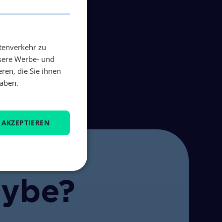
 die durch
t der Nutzung von
entstehen, die auf
tenverkehr zu
nsere Werbe- und
ren, die Sie ihnen
haben.
 AKZEPTIEREN
aybe?