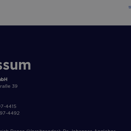
t
ssum
mbH
raße 39
97-4415
197-4492