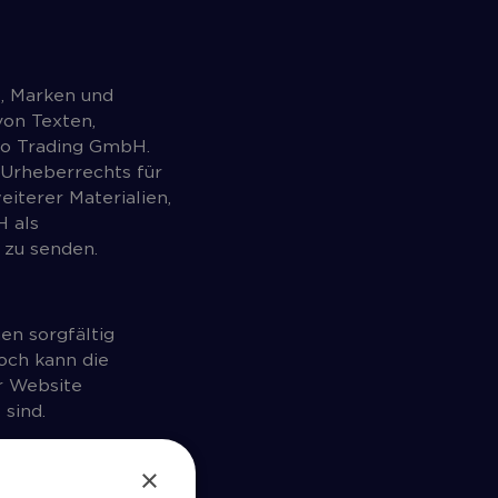
s, Marken und
von Texten,
co Trading GmbH.
Urheberrechts für
iterer Materialien,
H als
zu senden.
en sorgfältig
och kann die
r Website
 sind.
ndigung
×
ehmen oder diese