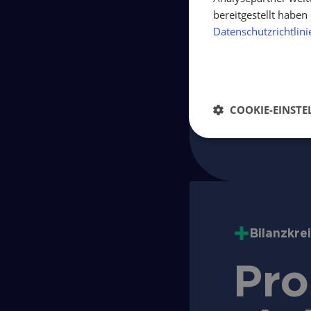
bereitgestellt habe
Click and 
Datenschutzrichtlini
Fahrplanb
Automatis
Kurzfrist
COOKIE-EINST
Bilanzkre
Pro