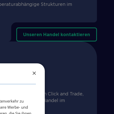
mperaturabhängige Strukturen im
Unseren Handel kontaktieren
ugang
×
bereit. Dazu zählen Click and Trade,
d algorithmischen Handel im
tenverkehr zu
nsere Werbe- und
ren, die Sie ihnen