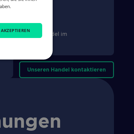
haben.
te
ermodelle
 AKZEPTIEREN
lgorithmischen Handel im
Unseren Handel kontaktieren
­ungen