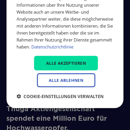
Informationen über Ihre Nutzung unserer
Weitere Beiträge
Website auch an unsere Werbe- und
Analysepartner weiter, die diese möglicherweise
mit anderen Informationen kombinieren, die Sie
ihnen bereitgestellt haben oder die sie im
Rahmen Ihrer Nutzung ihrer Dienste gesammelt
haben.
Datenschutzrichtlinie
Wir machen Stadtwerke stark –
thüga solutions auf der E-world
ALLE AKZEPTIEREN
2026 in Essen
ALLE ABLEHNEN
Artikel lesen
COOKIE-EINSTELLUNGEN VERWALTEN
Thüga Aktiengesellschaft
spendet eine Million Euro für
Hochwasseropfer.