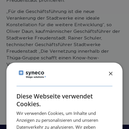
Freudenstadt profitieren.“
„Für die Geschäftsführung ist die neue
Verankerung der Stadtwerke eine ideale
Konstellation für die weitere Entwicklung“, so
Oliver Daun, kaufmännischer Geschäftsführer der
Stadtwerke Freudenstadt. Rainer Schuler,
technischer Geschäftsführer Stadtwerke
Freudenstadt „Die Vernetzung innerhalb der
Thüga-Gruppe schafft einen Know-how-
Vorsprung zu unseren Wettbewerbern“.
×
Zur Pressemitteilung
Diese Webseite verwendet
Cookies.
Wir verwenden Cookies, um Inhalte und
Anzeigen zu personalisieren und unseren
Datenverkehr zu analysieren. Wir geben