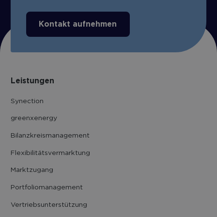
Kontakt aufnehmen
Leistungen
Synection
greenxenergy
Bilanzkreis­management
Flexibilitäts­vermarktung
Marktzugang
Portfolio­management
Vertriebs­unter­stützung