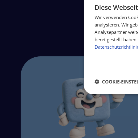
Diese Webseit
Wir verwenden Cooki
analysieren. Wir ge
Analysepartner weit
bereitgestellt habe
Datenschutzrichtlini
COOKIE-EINST