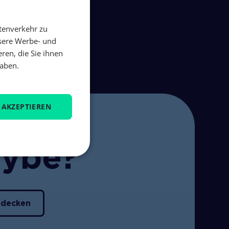
tenverkehr zu
nsere Werbe- und
ren, die Sie ihnen
haben.
 AKZEPTIEREN
aybe?
tdecken