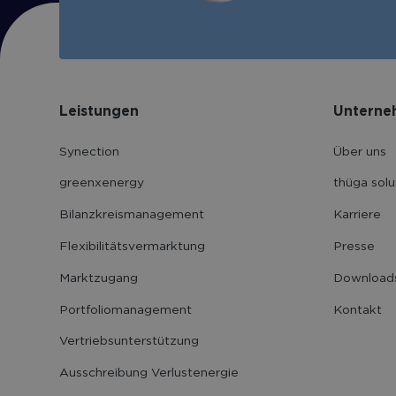
Leistungen
Unterne
Synection
Über uns
greenxenergy
thüga solu
Bilanzkreis­management
Karriere
Flexibilitäts­vermarktung
Presse
Marktzugang
Download
Portfolio­management
Kontakt
Vertriebs­unter­stützung
Ausschreibung Verlustenergie