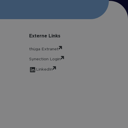
Externe Links
thüga Extranet
Synection Login
LinkedIn