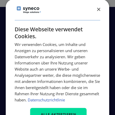
×
Weitere Beiträge
Diese Webseite verwendet
Cookies.
Wir verwenden Cookies, um Inhalte und
Anzeigen zu personalisieren und unseren
Wir machen Stadtwerke stark –
Datenverkehr zu analysieren. Wir geben
thüga solutions auf der E-world
Informationen über Ihre Nutzung unserer
Website auch an unsere Werbe- und
2026 in Essen
Analysepartner weiter, die diese möglicherweise
mit anderen Informationen kombinieren, die Sie
Artikel lesen
ihnen bereitgestellt haben oder die sie im
Rahmen Ihrer Nutzung ihrer Dienste gesammelt
haben.
Datenschutzrichtlinie
Stadtwerke Freudenstadt mit
ALLE AKZEPTIEREN