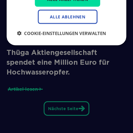
neuer Gesellschafterstruktur für
die Zukunft gut aufgestellt.
ALLE ABLEHNEN
Artikel lesen
COOKIE-EINSTELLUNGEN VERWALTEN
Thüga Aktiengesellschaft
spendet eine Million Euro für
Hochwasseropfer.
Artikel lesen
Nächste Seite