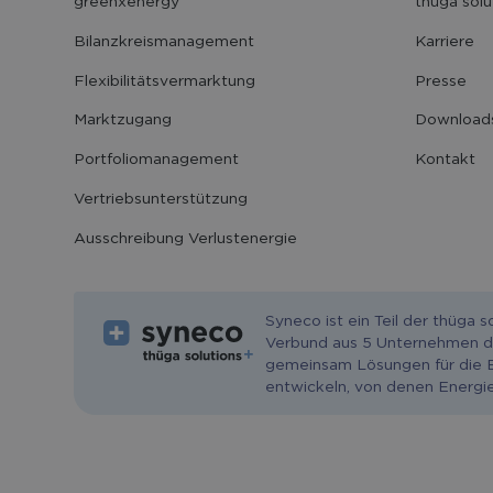
greenxenergy
thüga solu
Bilanzkreis­management
Karriere
Flexibilitäts­vermarktung
Presse
Marktzugang
Download
Portfolio­management
Kontakt
Vertriebs­unter­stützung
Ausschreibung Verlustenergie
Syneco ist ein Teil der thüga s
Verbund aus 5 Unternehmen d
gemeinsam Lösungen für die 
entwickeln, von denen Energie