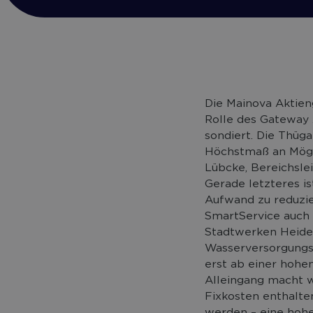
Die Mainova Aktien
Rolle des Gateway 
sondiert. Die Thüg
Höchstmaß an Mögli
Lübcke, Bereichsle
Gerade letzteres i
Aufwand zu reduzi
SmartService auch 
Stadtwerken Heide
Wasserversorgungs
erst ab einer hohen
Alleingang macht w
Fixkosten enthalten
werden – eine hohe I