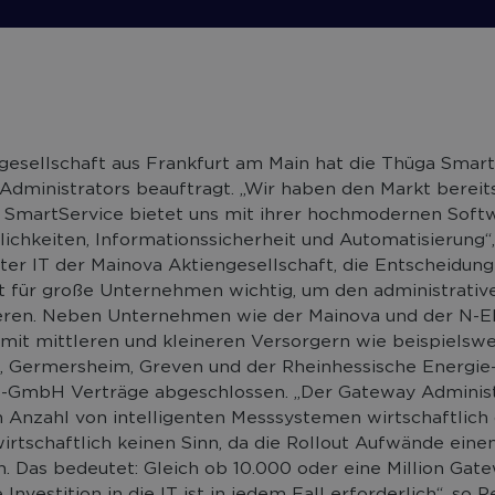
gesellschaft aus Frankfurt am Main hat die Thüga Smart
Administrators beauftragt. „Wir haben den Markt bereits
a SmartService bietet uns mit ihrer hochmodernen Softw
chkeiten, Informationssicherheit und Automatisierung“, 
iter IT der Mainova Aktiengesellschaft, die Entscheidu
st für große Unternehmen wichtig, um den administrati
eren. Neben Unternehmen wie der Mainova und der N-E
mit mittleren und kleineren Versorgern wie beispielsw
, Germersheim, Greven und der Rheinhessische Energie
-GmbH Verträge abgeschlossen. „Der Gateway Administr
 Anzahl von intelligenten Messsystemen wirtschaftlich d
irtschaftlich keinen Sinn, da die Rollout Aufwände eine
. Das bedeutet: Gleich ob 10.000 oder eine Million Gate
nvestition in die IT ist in jedem Fall erforderlich“, so P