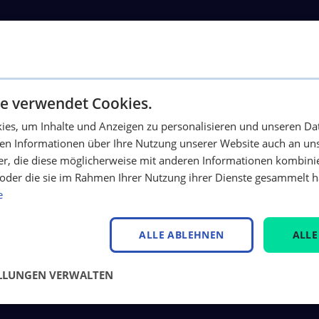
Wir machen Stadtwerke
der E-world 2026 in E
e verwendet Cookies.
es, um Inhalte und Anzeigen zu personalisieren und unseren Da
ben Informationen über Ihre Nutzung unserer Website auch an u
Artikel lesen
er, die diese möglicherweise mit anderen Informationen kombinie
n oder die sie im Rahmen Ihrer Nutzung ihrer Dienste gesammelt 
e
Stadtwerke Freudenst
ALLE ABLEHNEN
ALLE
Gesellschafterstruktur
ELLUNGEN VERWALTEN
Artikel lesen