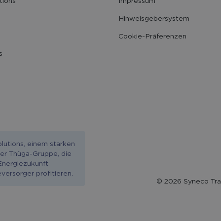
tions
Impressum
Hinweisgebersystem
Cookie-Präferenzen
s
olutions, einem starken
er Thüga-Gruppe, die
Energiezukunft
versorger profitieren.
©
2026
Syneco Tra