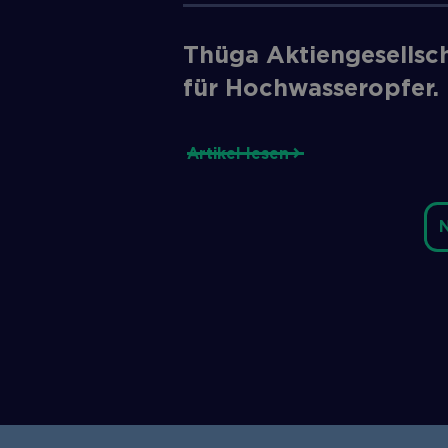
Thüga Aktiengesellsch
für Hochwasseropfer.
Artikel lesen
N