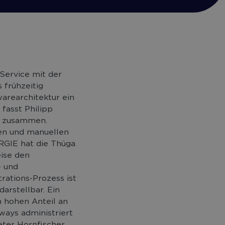
Service mit der
 frühzeitig
arearchitektur ein
fasst Philipp
ng zusammen.
ven und manuellen
RGIE hat die Thüga
eise den
- und
ations-Prozess ist
arstellbar. Ein
n hohen Anteil an
ways administriert
eter Hornfischer,