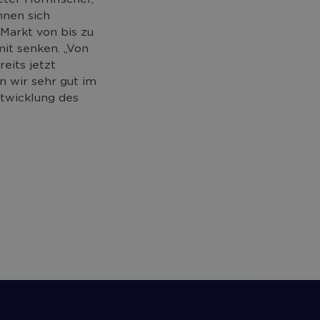
nnen sich
Markt von bis zu
it senken. „Von
eits jetzt
n wir sehr gut im
ntwicklung des