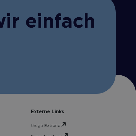
ir einfach
Externe Links
thüga Extranet