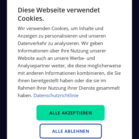
Diese Webseite verwendet
Wir machen Stadtwerke stark –
Cookies.
thüga solutions auf der E-world
Wir verwenden Cookies, um Inhalte und
2026 in Essen
Anzeigen zu personalisieren und unseren
Datenverkehr zu analysieren. Wir geben
Informationen über Ihre Nutzung unserer
Artikel lesen
Website auch an unsere Werbe- und
Analysepartner weiter, die diese möglicherweise
mit anderen Informationen kombinieren, die Sie
Stadtwerke Freudenstadt mit
ihnen bereitgestellt haben oder die sie im
neuer Gesellschafterstruktur für
Rahmen Ihrer Nutzung ihrer Dienste gesammelt
haben.
Datenschutzrichtlinie
die Zukunft gut aufgestellt.
ALLE AKZEPTIEREN
Artikel lesen
ALLE ABLEHNEN