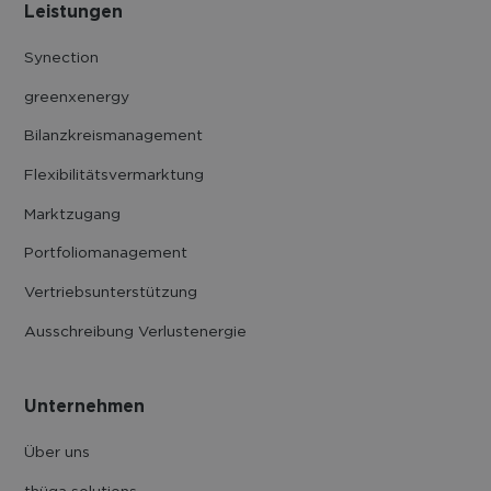
Leistungen
Synection
greenxenergy
Bilanzkreis­management
Flexibilitäts­vermarktung
Marktzugang
Portfolio­management
Vertriebs­unter­stützung
Ausschreibung Verlustenergie
Unternehmen
Über uns
thüga solutions