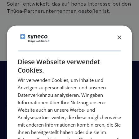
Solar“ entwickelt, das auf hohes Interesse bei den
Thüga-Partnerunternehmen gestoßen ist.
×
Diese Webseite verwendet
Cookies.
Weitere Beiträge
Wir verwenden Cookies, um Inhalte und
Anzeigen zu personalisieren und unseren
Datenverkehr zu analysieren. Wir geben
Informationen über Ihre Nutzung unserer
Website auch an unsere Werbe- und
Wir machen Stadtwerke stark –
Analysepartner weiter, die diese möglicherweise
mit anderen Informationen kombinieren, die Sie
thüga solutions auf der E-world
ihnen bereitgestellt haben oder die sie im
2026 in Essen