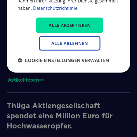
Rahmen Ihrer Nutzung ihrer Dienste gesammelt
haben.
Datenschutzrichtlinie
Artikel lesen
ALLE AKZEPTIEREN
Stadtwerke Freudenstadt mit
ALLE ABLEHNEN
neuer Gesellschafterstruktur für
COOKIE-EINSTELLUNGEN VERWALTEN
die Zukunft gut aufgestellt.
Artikel lesen
Thüga Aktiengesellschaft
spendet eine Million Euro für
Hochwasseropfer.