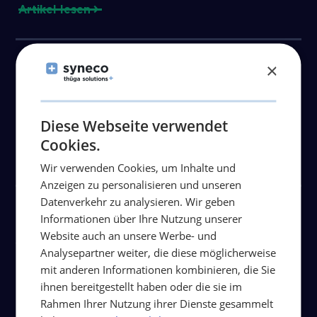
Artikel lesen
Stadtwerke Freudenstadt mit
×
neuer Gesellschafterstruktur für
die Zukunft gut aufgestellt.
Diese Webseite verwendet
Cookies.
Artikel lesen
Wir verwenden Cookies, um Inhalte und
Anzeigen zu personalisieren und unseren
Datenverkehr zu analysieren. Wir geben
Thüga Aktiengesellschaft
Informationen über Ihre Nutzung unserer
Website auch an unsere Werbe- und
spendet eine Million Euro für
Analysepartner weiter, die diese möglicherweise
Hochwasseropfer.
mit anderen Informationen kombinieren, die Sie
ihnen bereitgestellt haben oder die sie im
Artikel lesen
Rahmen Ihrer Nutzung ihrer Dienste gesammelt