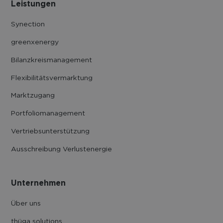
Leistungen
Synection
greenxenergy
Bilanzkreis­management
Flexibilitäts­vermarktung
Marktzugang
Portfolio­management
Vertriebs­unter­stützung
Ausschreibung Verlustenergie
Unternehmen
Über uns
thüga solutions