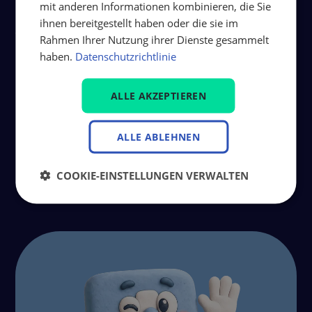
Thüga Aktiengesellschaft
mit anderen Informationen kombinieren, die Sie
ihnen bereitgestellt haben oder die sie im
spendet eine Million Euro für
Rahmen Ihrer Nutzung ihrer Dienste gesammelt
Hochwasseropfer.
haben.
Datenschutzrichtlinie
Artikel lesen
ALLE AKZEPTIEREN
ALLE ABLEHNEN
Nächste Seite
COOKIE-EINSTELLUNGEN VERWALTEN